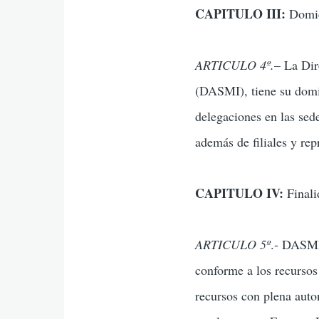
CAPITULO III:
Domic
ARTICULO 4º.
– La Dir
(DASMI), tiene su domic
delegaciones en las sede
además de filiales y rep
CAPITULO IV:
Finali
ARTICULO 5º
.- DASMI 
conforme a los recursos 
recursos con plena auton