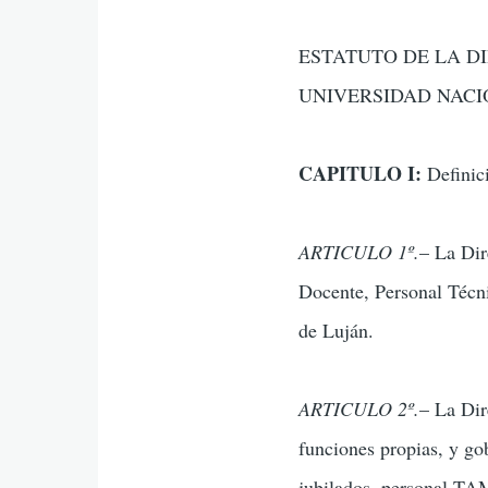
ESTATUTO DE LA D
UNIVERSIDAD NACI
CAPITULO I:
Definic
ARTICULO 1º.
– La Dir
Docente, Personal Técn
de Luján.
ARTICULO 2º.
– La Dir
funciones propias, y go
jubilados, personal TAM