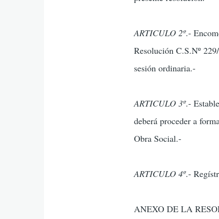
ARTICULO 2º
.- Encome
Resolución C.S.Nº 229/9
sesión ordinaria.-
ARTICULO 3º
.- Establ
deberá proceder a formal
Obra Social.-
ARTICULO 4º
.- Regíst
ANEXO DE LA RESOL