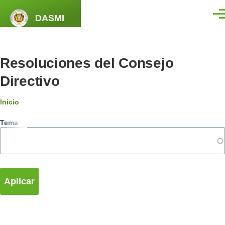
Pasar al contenido principal
DASMI
Men
Resoluciones del Consejo
Directivo
Ruta
Inicio
de
Tema
navegación