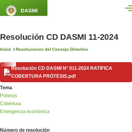
Pasar al contenido principal
DASMI
Men
Resolución CD DASMI 11-2024
Ruta
Inicio
Resoluciones del Consejo Directivo
de
Resolución CD DASMI N° 011-2024 RATIFICA
navegación
COBERTURA PRÓTESIS.pdf
Tema
Prótesis
Cobertura
Emergencia económica
Número de resolución