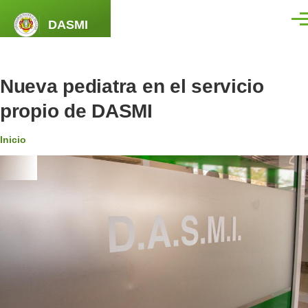
Pasar al contenido principal
DASMI
Men
Nueva pediatra en el servicio
propio de DASMI
Ruta
Inicio
de
navegación