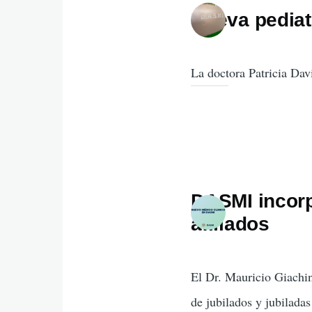
navegaci
Nueva pediat
La doctora Patricia Dav
DASMI incorp
afiliados
El Dr. Mauricio Giach
de jubilados y jubilada