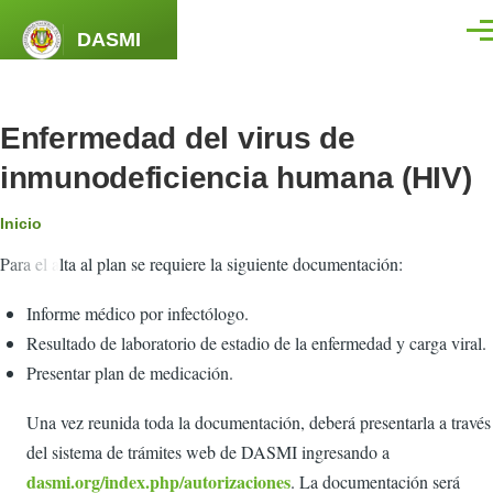
Pasar al contenido principal
DASMI
Men
Enfermedad del virus de
inmunodeficiencia humana (HIV)
Ruta
Inicio
Para el alta al plan se requiere la siguiente documentación:
de
navegación
Informe médico por infectólogo.
Resultado de laboratorio de estadio de la enfermedad y carga viral.
Presentar plan de medicación.
Una vez reunida toda la documentación, deberá presentarla a través
del sistema de trámites web de DASMI ingresando a
dasmi.org/index.php/autorizaciones
. La documentación será